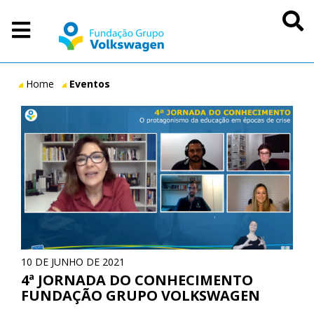
P
MENU PRINCIPAL
Você
Home
Eventos
está
EVENTOS
em:
10 DE JUNHO DE 2021
4ª JORNADA DO CONHECIMENTO
FUNDAÇÃO GRUPO VOLKSWAGEN